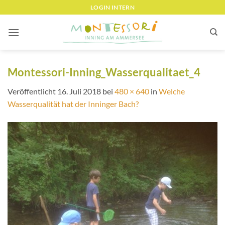
Zum
LOGIN INTERN
Inhalt
springen
Montessori-Inning_Wasserqualitaet_4
Veröffentlicht
16. Juli 2018
bei
480 × 640
in
Welche
Wasserqualität hat der Inninger Bach?