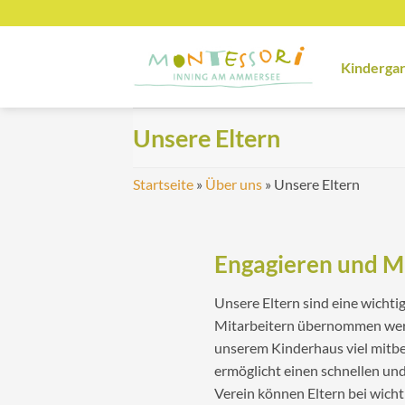
Zum
Inhalt
springen
Kinderga
Unsere Eltern
Startseite
»
Über uns
»
Unsere Eltern
Engagieren und 
Unsere Eltern sind eine wichti
Mitarbeitern übernommen werd
unserem Kinderhaus viel mitbe
ermöglicht einen schnellen und
Verein können Eltern bei wich