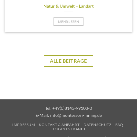
Natur & Umwelt – Landart
MEHR LESEN
ALLE BEITRÄGE
Tel. +49(0)8143-99103-0
E-Mail:
info@montessori-inning.de
IMPRESSUM
KONTAKT & ANFAHRT
DATENSCHUTZ
FAQ
LOGIN INTRANET