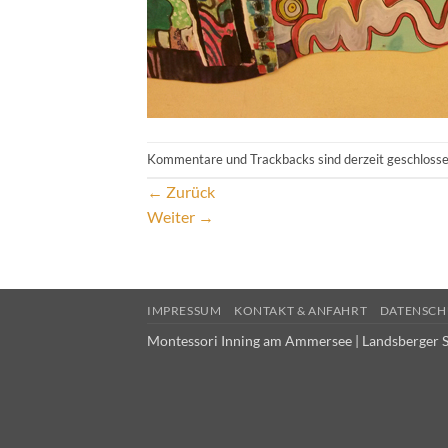
Kommentare und Trackbacks sind derzeit geschlosse
←
Zurück
Weiter
→
IMPRESSUM
KONTAKT & ANFAHRT
DATENSCH
Montessori Inning am Ammersee | Landsberger S