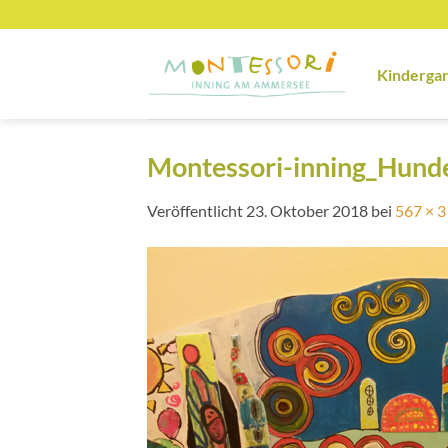
Zum
Inhalt
springen
Kinderga
Montessori-inning_Hund
Veröffentlicht
23. Oktober 2018
bei
567 × 