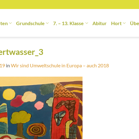
rten
Grundschule
7. – 13. Klasse
Abitur
Hort
Übe
ertwasser_3
319
in
Wir sind Umweltschule in Europa – auch 2018