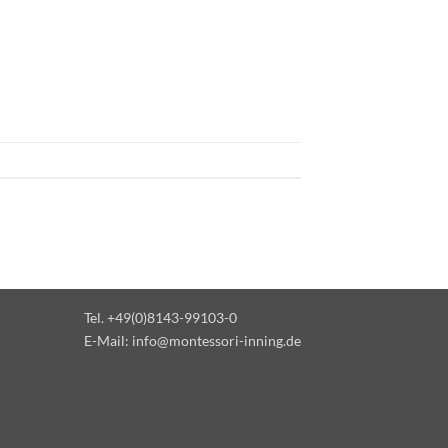
Tel. +49(0)8143-99103-0
E-Mail:
info@montessori-inning.de