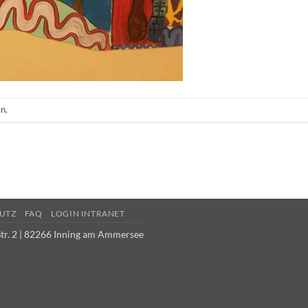
n.
UTZ
FAQ
LOGIN INTRANET
tr. 2 | 82266 Inning am Ammersee