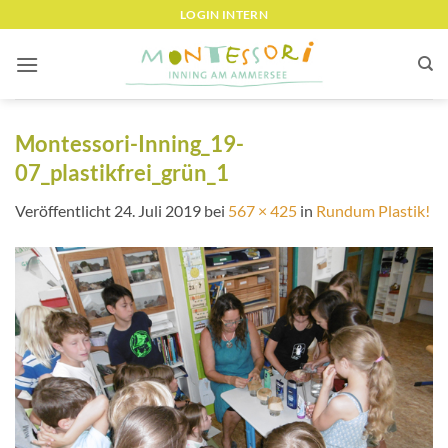
Zum
LOGIN INTERN
Inhalt
springen
Montessori-Inning_19-
07_plastikfrei_grün_1
Veröffentlicht
24. Juli 2019
bei
567 × 425
in
Rundum Plastik!