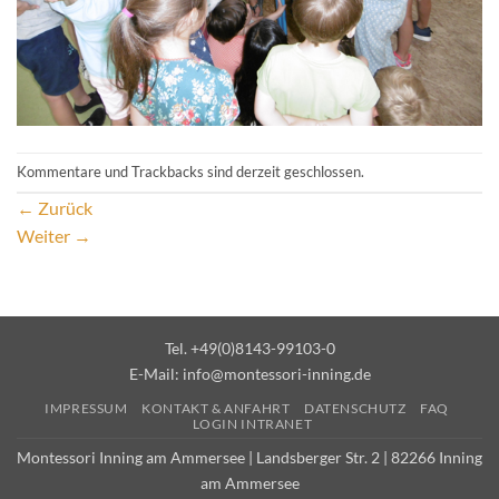
Kommentare und Trackbacks sind derzeit geschlossen.
←
Zurück
Weiter
→
Tel. +49(0)8143-99103-0
E-Mail:
info@montessori-inning.de
IMPRESSUM
KONTAKT & ANFAHRT
DATENSCHUTZ
FAQ
LOGIN INTRANET
Montessori Inning am Ammersee | Landsberger Str. 2 | 82266 Inning
am Ammersee