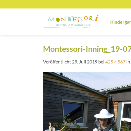
Zum
Inhalt
springen
Kinderga
Montessori-Inning_19-0
Veröffentlicht
29. Juli 2019
bei
425 × 567
in