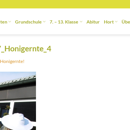
rten
Grundschule
7. – 13. Klasse
Abitur
Hort
Übe
7_Honigernte_4
Honigernte!