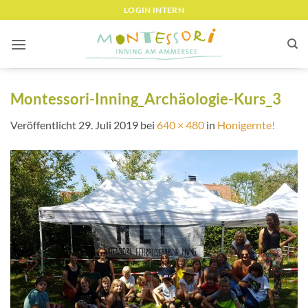
Zum
LOGIN INTERN
Inhalt
springen
Montessori-Inning_Archäologie-Kurs_3
Veröffentlicht
29. Juli 2019
bei
640 × 480
in
Honigernte!