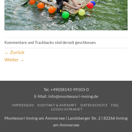
Kommentare und Trackbacks sind derzeit geschlossen.
←
Zurück
Weiter
→
Tel. +49(0)8143-99103-0
E-Mail:
info@montessori-inning.de
IMPRESSUM
KONTAKT & ANFAHRT
DATENSCHUTZ
FAQ
LOGIN INTRANET
Montessori Inning am Ammersee | Landsberger Str. 2 | 82266 Inning
am Ammersee