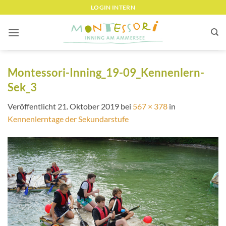
Zum
LOGIN INTERN
Inhalt
springen
Montessori-Inning_19-09_Kennenlern-
Sek_3
Veröffentlicht
21. Oktober 2019
bei
567 × 378
in
Kennenlerntage der Sekundarstufe