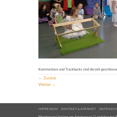
Kommentare und Trackbacks sind derzeit geschlosse
←
Zurück
Weiter
→
IMPRESSUM
KONTAKT & ANFAHRT
DATENSCH
Montessori Inning am Ammersee | Landsberger S