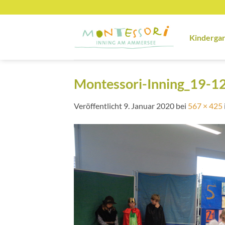
Zum
Inhalt
springen
Kinderga
Montessori-Inning_19-1
Veröffentlicht
9. Januar 2020
bei
567 × 425