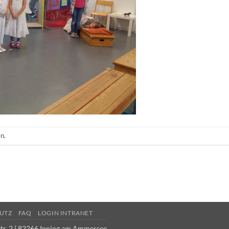
n.
UTZ
FAQ
LOGIN INTRANET
tr. 2 | 82266 Inning am Ammersee