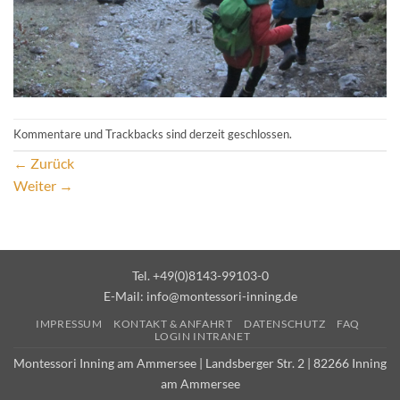
Kommentare und Trackbacks sind derzeit geschlossen.
←
Zurück
Weiter
→
Tel. +49(0)8143-99103-0
E-Mail:
info@montessori-inning.de
IMPRESSUM
KONTAKT & ANFAHRT
DATENSCHUTZ
FAQ
LOGIN INTRANET
Montessori Inning am Ammersee | Landsberger Str. 2 | 82266 Inning
am Ammersee