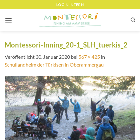
Zum
LOGIN INTERN
Inhalt
springen
Montessori-Inning_20-1_SLH_tuerkis_2
Veröffentlicht
30. Januar 2020
bei
567 × 425
in
Schullandheim der Türkisen in Oberammergau