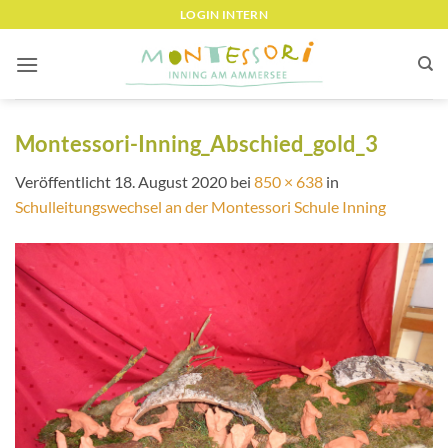
Zum
LOGIN INTERN
Inhalt
springen
Montessori-Inning_Abschied_gold_3
Veröffentlicht
18. August 2020
bei
850 × 638
in
Schulleitungswechsel an der Montessori Schule Inning