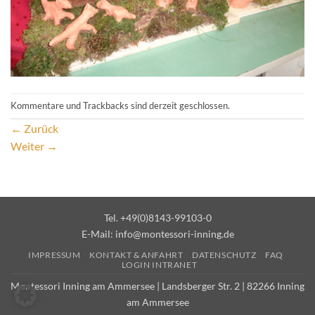
Kommentare und Trackbacks sind derzeit geschlossen.
←
Zurück
Weiter
→
Tel. +49(0)8143-99103-0
E-Mail:
info@montessori-inning.de
IMPRESSUM
KONTAKT & ANFAHRT
DATENSCHUTZ
FAQ
LOGIN INTRANET
Montessori Inning am Ammersee | Landsberger Str. 2 | 82266 Inning
am Ammersee