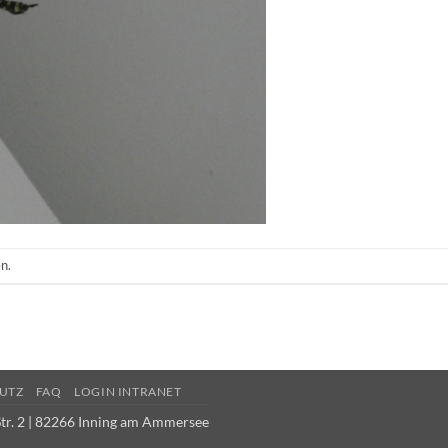
n.
UTZ
FAQ
LOGIN INTRANET
tr. 2 | 82266 Inning am Ammersee