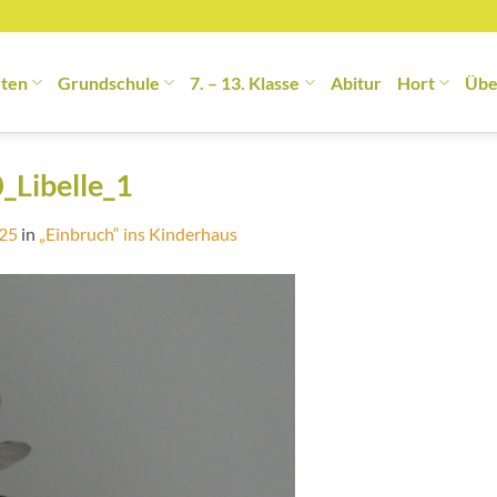
rten
Grundschule
7. – 13. Klasse
Abitur
Hort
Übe
_Libelle_1
425
in
„Einbruch“ ins Kinderhaus