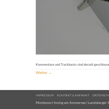
Kommentare und Trackbacks sind derzeit geschlosse
Weiter
→
IMPRESSUM
KONTAKT & ANFAHRT
DATENSCH
Montessori Inning am Ammersee | Landsberger S