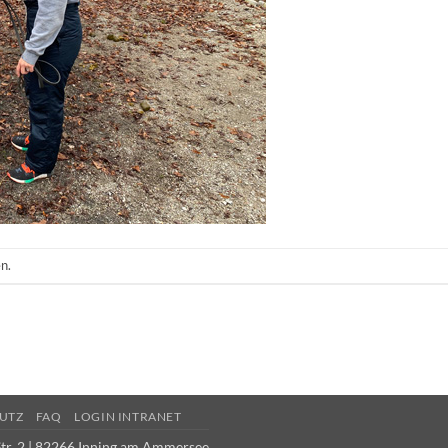
n.
UTZ
FAQ
LOGIN INTRANET
tr. 2 | 82266 Inning am Ammersee