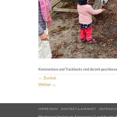
Kommentare und Trackbacks sind derzeit geschlosse
←
Zurück
Weiter
→
IMPRESSUM
KONTAKT & ANFAHRT
DATENSCH
Montessori Inning am Ammersee | Landsberger S