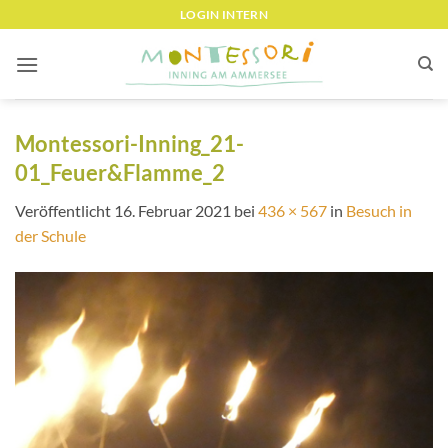
Zum
LOGIN INTERN
Inhalt
springen
Montessori-Inning_21-
01_Feuer&Flamme_2
Veröffentlicht
16. Februar 2021
bei
436 × 567
in
Besuch in
der Schule