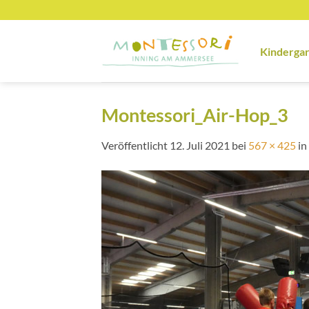
Zum
Inhalt
springen
Kinderga
Montessori_Air-Hop_3
Veröffentlicht
12. Juli 2021
bei
567 × 425
in