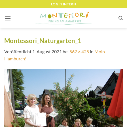
Zum
LOGIN INTERN
Inhalt
springen
Montessori_Naturgarten_1
Veröffentlicht
1. August 2021
bei
567 × 425
in
Moin
Hamburch!