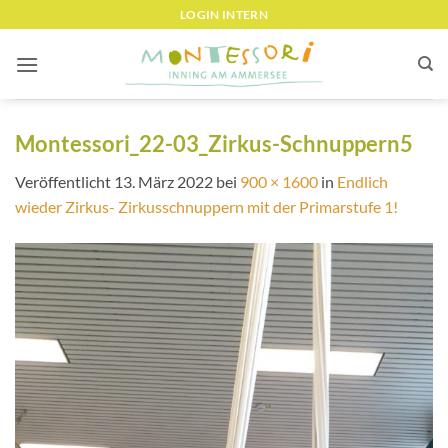
Zum
LOGIN INTERN
Inhalt
springen
Montessori_22-03_Zirkus-Schnuppern5
Veröffentlicht
13. März 2022
bei
900 × 1600
in
Endlich
wieder Zirkus- Zirkusschnuppern mit der Primarstufe 1!