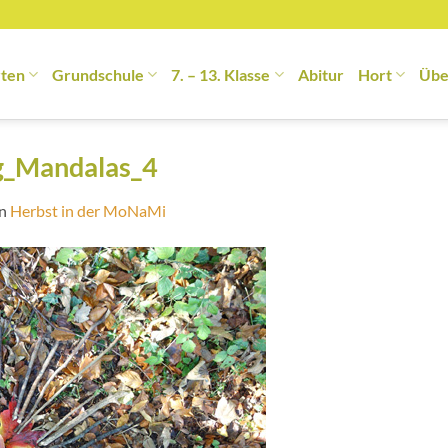
rten
Grundschule
7. – 13. Klasse
Abitur
Hort
Übe
g_Mandalas_4
in
Herbst in der MoNaMi