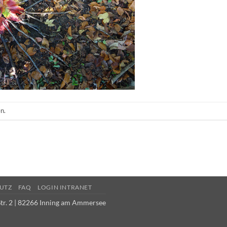
n.
UTZ
FAQ
LOGIN INTRANET
tr. 2 | 82266 Inning am Ammersee