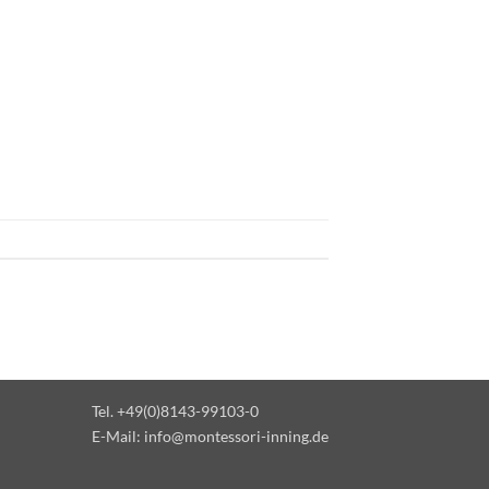
Tel. +49(0)8143-99103-0
E-Mail:
info@montessori-inning.de