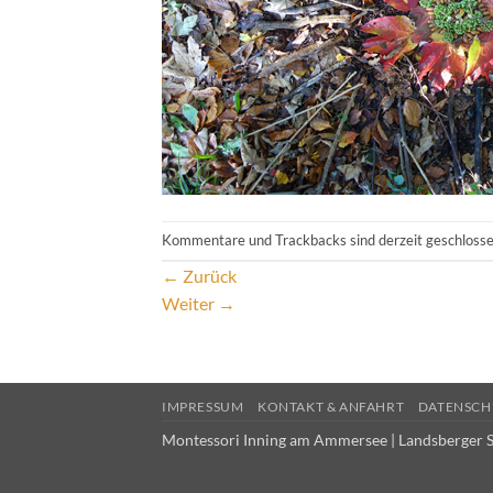
Kommentare und Trackbacks sind derzeit geschlosse
←
Zurück
Weiter
→
IMPRESSUM
KONTAKT & ANFAHRT
DATENSCH
Montessori Inning am Ammersee | Landsberger S