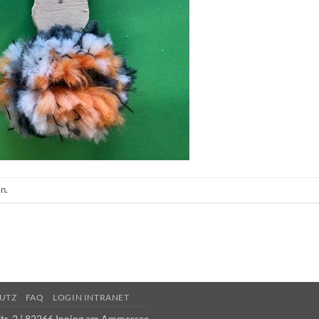
n.
UTZ
FAQ
LOGIN INTRANET
tr. 2 | 82266 Inning am Ammersee