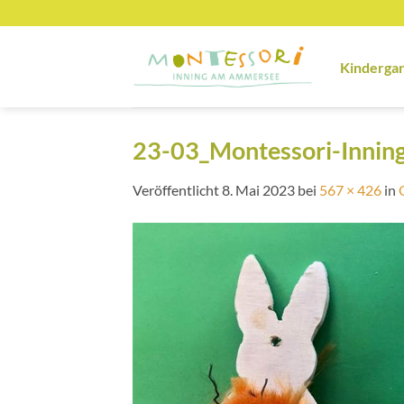
Zum
Inhalt
springen
Kinderga
23-03_Montessori-Inni
Veröffentlicht
8. Mai 2023
bei
567 × 426
in