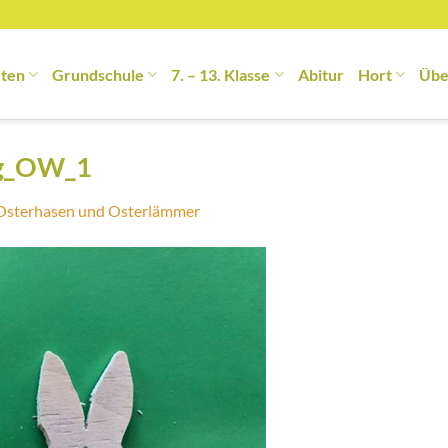
rten
Grundschule
7. – 13. Klasse
Abitur
Hort
Übe
ng_OW_1
Osterhasen und Osterlämmer