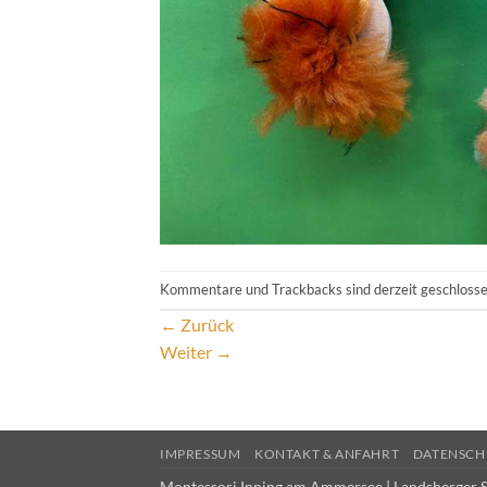
Kommentare und Trackbacks sind derzeit geschlosse
←
Zurück
Weiter
→
IMPRESSUM
KONTAKT & ANFAHRT
DATENSCH
Montessori Inning am Ammersee | Landsberger S