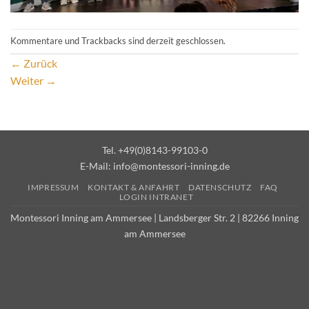
Kommentare und Trackbacks sind derzeit geschlossen.
←
Zurück
Weiter
→
Tel. +49(0)8143-99103-0
E-Mail:
info@montessori-inning.de
IMPRESSUM
KONTAKT & ANFAHRT
DATENSCHUTZ
FAQ
LOGIN INTRANET
Montessori Inning am Ammersee | Landsberger Str. 2 | 82266 Inning
am Ammersee