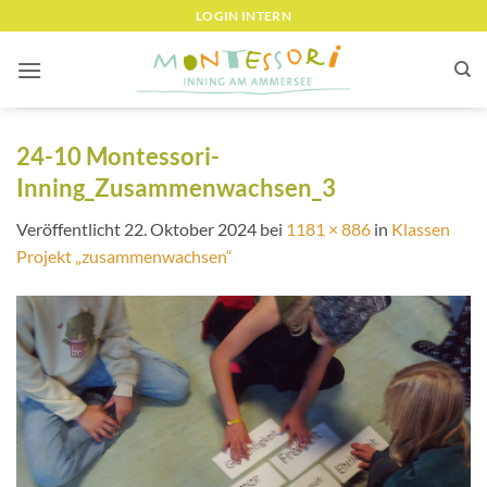
Zum
LOGIN INTERN
Inhalt
springen
24-10 Montessori-
Inning_Zusammenwachsen_3
Veröffentlicht
22. Oktober 2024
bei
1181 × 886
in
Klassen
Projekt „zusammenwachsen“