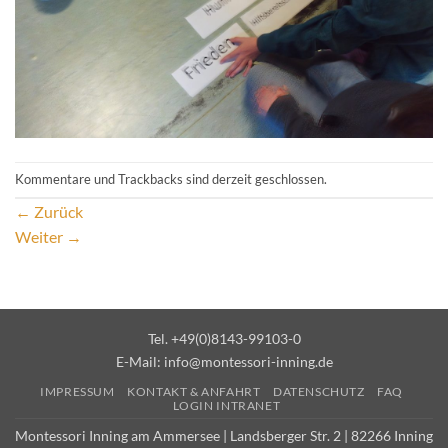
Kommentare und Trackbacks sind derzeit geschlossen.
←
Zurück
Weiter
→
Tel. +49(0)8143-99103-0
E-Mail:
info@montessori-inning.de
IMPRESSUM
KONTAKT & ANFAHRT
DATENSCHUTZ
FAQ
LOGIN INTRANET
Montessori Inning am Ammersee | Landsberger Str. 2 | 82266 Inning