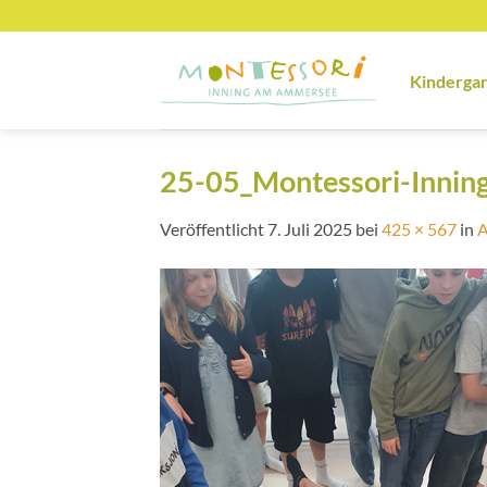
Zum
Inhalt
springen
Kinderga
25-05_Montessori-Inning
Veröffentlicht
7. Juli 2025
bei
425 × 567
in
A