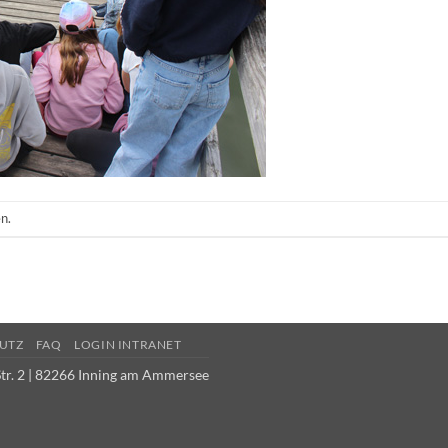
n.
UTZ
FAQ
LOGIN INTRANET
tr. 2 | 82266 Inning am Ammersee