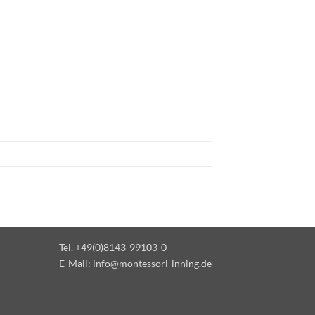
Tel. +49(0)8143-99103-0
E-Mail:
info@montessori-inning.de