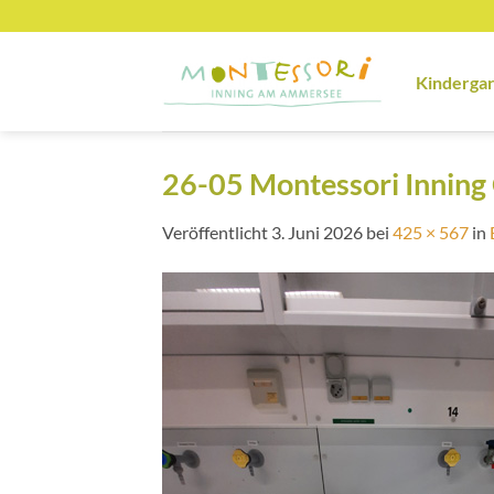
Zum
Inhalt
springen
Kinderga
26-05 Montessori Innin
Veröffentlicht
3. Juni 2026
bei
425 × 567
in