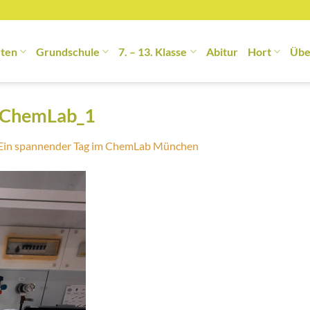
rten
Grundschule
7. – 13. Klasse
Abitur
Hort
Übe
g ChemLab_1
Ein spannender Tag im ChemLab München