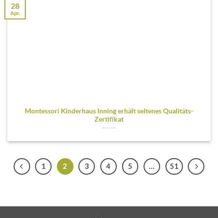
28
Apr.
Montessori Kinderhaus Inning erhält seltenes Qualitäts-
Zertifikat
1
2
3
4
5
…
51