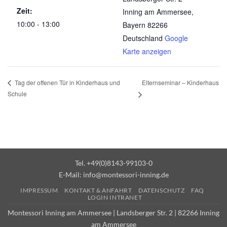
Zeit:
Inning am Ammersee
,
10:00 - 13:00
Bayern
82266
Deutschland
Google
Karte anzeigen
Elternseminar – Kinderhaus
Tag der offenen Tür in Kinderhaus und
Schule
Tel. +49(0)8143-99103-0
E-Mail:
info@montessori-inning.de
IMPRESSUM
KONTAKT & ANFAHRT
DATENSCHUTZ
FAQ
LOGIN INTRANET
Montessori Inning am Ammersee | Landsberger Str. 2 | 82266 Inning
am Ammersee