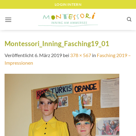
Zum
LOGIN INTERN
Inhalt
springen
Montessori_Inning_Fasching19_01
Veröffentlicht
6. März 2019
bei
378 × 567
in
Fasching 2019 –
Impressionen