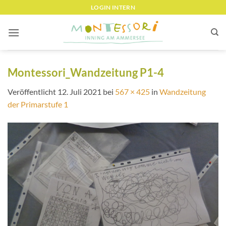
Zum
LOGIN INTERN
Inhalt
springen
Montessori_Wandzeitung P1-4
Veröffentlicht
12. Juli 2021
bei
567 × 425
in
Wandzeitung
der Primarstufe 1