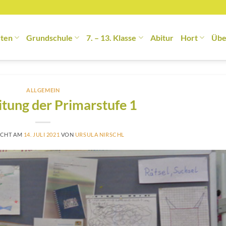
rten
Grundschule
7. – 13. Klasse
Abitur
Hort
Übe
ALLGEMEIN
tung der Primarstufe 1
ICHT AM
14. JULI 2021
VON
URSULA NIRSCHL