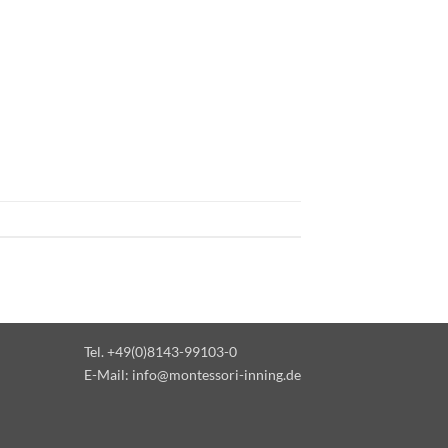
Tel. +49(0)8143-99103-0
E-Mail:
info@montessori-inning.de