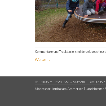
Kommentare und Trackbacks sind derzeit geschlosse
Weiter
→
IMPRESSUM
KONTAKT & ANFAHRT
DATENSCH
Montessori Inning am Ammersee | Landsberger S