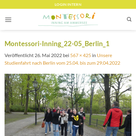
Zum
LOGIN INTERN
Inhalt
springen
Montessori-Inning_22-05_Berlin_1
Veröffentlicht
26. Mai 2022
bei
567 × 425
in
Unsere
Studienfahrt nach Berlin vom 25.04. bis zum 29.04.2022