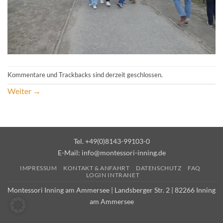
Kommentare und Trackbacks sind derzeit geschlossen.
Weiter
→
Tel. +49(0)8143-99103-0
E-Mail:
info@montessori-inning.de
IMPRESSUM
KONTAKT & ANFAHRT
DATENSCHUTZ
FAQ
LOGIN INTRANET
Montessori Inning am Ammersee | Landsberger Str. 2 | 82266 Inning
am Ammersee