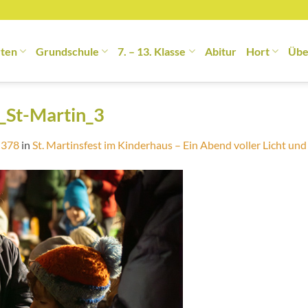
rten
Grundschule
7. – 13. Klasse
Abitur
Hort
Übe
_St-Martin_3
 378
in
St. Martinsfest im Kinderhaus – Ein Abend voller Licht un