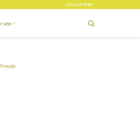
LOGIN INTERN
r uns
d Freude