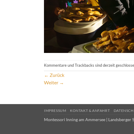
Kommentare und Trackbacks sind derzeit geschlosse
←
Zurück
Weiter
→
IMPRESSUM
KONTAKT & ANFAHRT
DATENSCH
Montessori Inning am Ammersee | Landsberger S