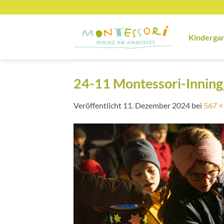
Zum
Inhalt
springen
Kinderga
24-11 Montessori-Inning
Veröffentlicht
11. Dezember 2024
bei
567 ×