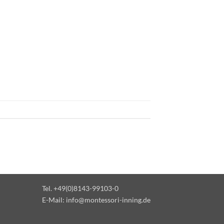
Tel. +49(0)8143-99103-0
E-Mail:
info@montessori-inning.de