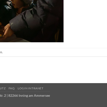
n.
UTZ
FAQ
LOGIN INTRANET
tr. 2 | 82266 Inning am Ammersee