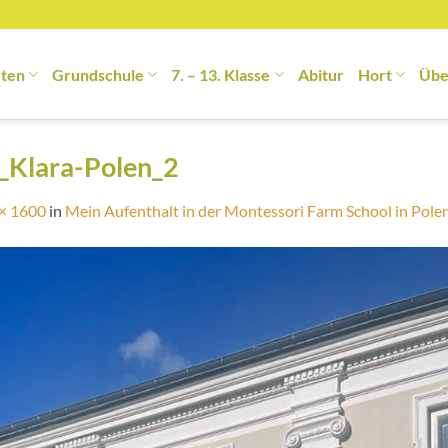
rten
Grundschule
7. – 13. Klasse
Abitur
Hort
Übe
_Klara-Polen_2
× 1600
in
Mein Aufenthalt in der Montessori Farm School in Pole