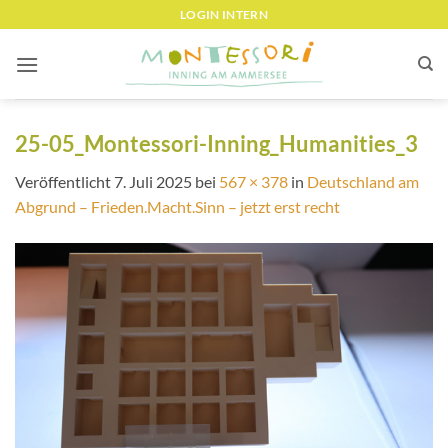
Zum
LOGIN INTERN
Inhalt
springen
25-05_Montessori-Inning_Humanities_3
Veröffentlicht
7. Juli 2025
bei
567 × 378
in
Deutschland am
Abgrund – Frieden.Macht.Sinn – jetzt erst recht