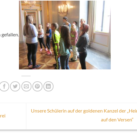
 gefallen.
Unsere Schülerin auf der goldenen Kanzel der „He
rei
auf den Versen“