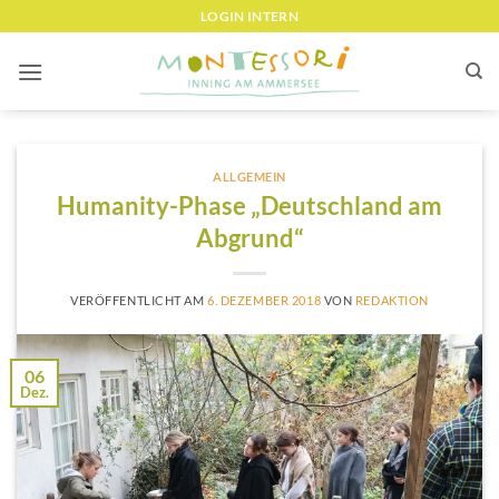
Zum
LOGIN INTERN
Inhalt
springen
ALLGEMEIN
Humanity-Phase „Deutschland am
Abgrund“
VERÖFFENTLICHT AM
6. DEZEMBER 2018
VON
REDAKTION
06
Dez.