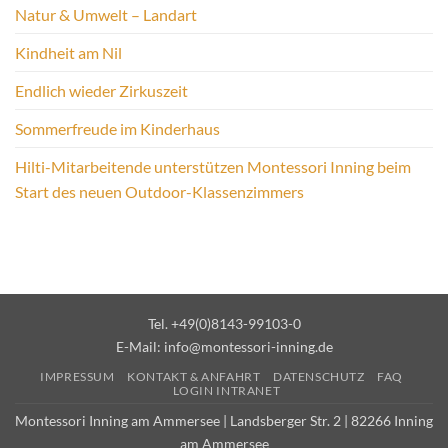
Natur & Umwelt – Landart
Kindheit am Nil
Endlich wieder Zirkuszeit
Sommerfreude im Kinderhaus
Hilti-Mitarbeitende unterstützen Montessori Inning beim
Start des neuen Outdoor-Klassenzimmers
Tel. +49(0)8143-99103-0
E-Mail:
info@montessori-inning.de
IMPRESSUM
KONTAKT & ANFAHRT
DATENSCHUTZ
FAQ
LOGIN INTRANET
Montessori Inning am Ammersee | Landsberger Str. 2 | 82266 Inning
am Ammersee