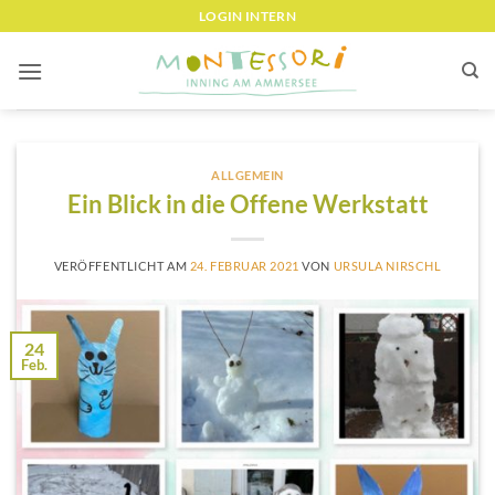
Zum
LOGIN INTERN
Inhalt
springen
ALLGEMEIN
Ein Blick in die Offene Werkstatt
VERÖFFENTLICHT AM
24. FEBRUAR 2021
VON
URSULA NIRSCHL
24
Feb.