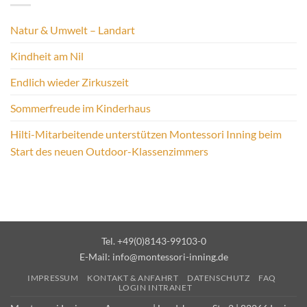
Natur & Umwelt – Landart
Kindheit am Nil
Endlich wieder Zirkuszeit
Sommerfreude im Kinderhaus
Hilti-Mitarbeitende unterstützen Montessori Inning beim
Start des neuen Outdoor-Klassenzimmers
Tel. +49(0)8143-99103-0
E-Mail:
info@montessori-inning.de
IMPRESSUM
KONTAKT & ANFAHRT
DATENSCHUTZ
FAQ
LOGIN INTRANET