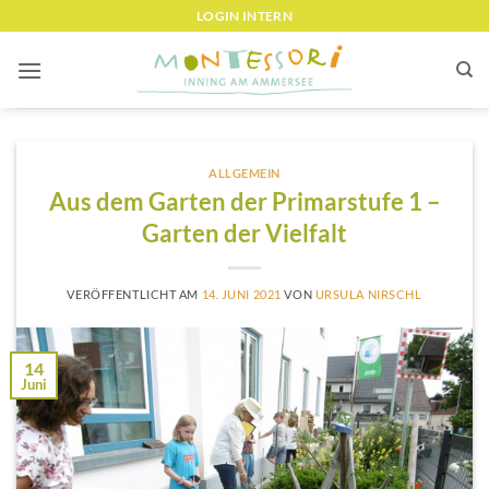
Zum
LOGIN INTERN
Inhalt
springen
ALLGEMEIN
Aus dem Garten der Primarstufe 1 –
Garten der Vielfalt
VERÖFFENTLICHT AM
14. JUNI 2021
VON
URSULA NIRSCHL
14
Juni