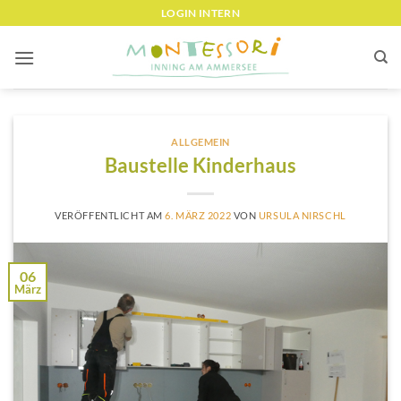
Zum
LOGIN INTERN
Inhalt
springen
ALLGEMEIN
Baustelle Kinderhaus
VERÖFFENTLICHT AM
6. MÄRZ 2022
VON
URSULA NIRSCHL
06
März