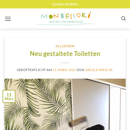
Zum
LOGIN INTERN
Inhalt
springen
ALLGEMEIN
Neu gestaltete Toiletten
VERÖFFENTLICHT AM
11. MÄRZ 2022
VON
URSULA NIRSCHL
11
März