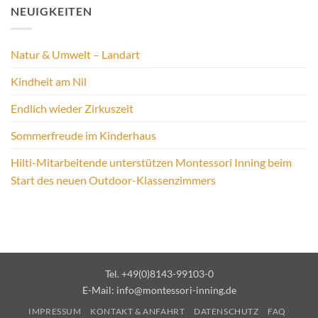
NEUIGKEITEN
Natur & Umwelt – Landart
Kindheit am Nil
Endlich wieder Zirkuszeit
Sommerfreude im Kinderhaus
Hilti-Mitarbeitende unterstützen Montessori Inning beim
Start des neuen Outdoor-Klassenzimmers
Tel. +49(0)8143-99103-0
E-Mail:
info@montessori-inning.de
IMPRESSUM
KONTAKT & ANFAHRT
DATENSCHUTZ
FAQ