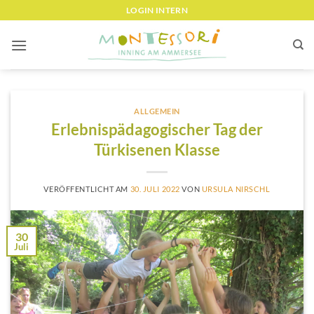
Zum
LOGIN INTERN
Inhalt
springen
ALLGEMEIN
Erlebnispädagogischer Tag der
Türkisenen Klasse
VERÖFFENTLICHT AM
30. JULI 2022
VON
URSULA NIRSCHL
30
Juli