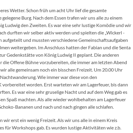
eres Wetter. Schon früh um acht Uhr lief die gesamte
 gelegene Burg. Nach dem Essen trafen wir uns alle zu einem
ig Ludwig den Zweiten. Es war eine sehr lustige Komödie und wir
ach durften wir selber aktiv werden und spielten die „Wickerl -
n aufgeteilt und mussten verschiedene Gemeinschaftsaufgaben
halmen weitergeben. Im Anschluss hatten der Fabian und die Senta
 zur Gedenkstätte von König Ludwig II geplant. Die anderen
für die Offene Bühne vorzubereiten, die immer am letzten Abend
wir alle gemeinsam noch ein bisschen Freizeit. Um 20.00 Uhr
die Nachtwanderung. Wie immer war diese von den
K vorbereitet worden. Erst warteten wir am Lagerfeuer, bis dann
ften. Es war eine sehr gruselige Nacht und auf dem Weg gab es
oßen Spaß machten. Als alle wieder wohlbehalten am Lagerfeuer
 Schoko-Bananen und nach und nach gingen alle schlafen.
r erst ein wenig Freizeit. Als wir uns alle in einem Kreis
s für Workshops gab. Es wurden lustige Aktivitäten wie z.b.