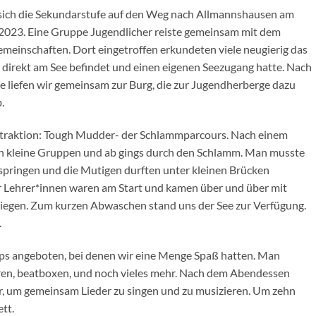
ich die Sekundarstufe auf den Weg nach Allmannshausen am
2023. Eine Gruppe Jugendlicher reiste gemeinsam mit dem
emeinschaften. Dort eingetroffen erkundeten viele neugierig das
h direkt am See befindet und einen eigenen Seezugang hatte. Nach
 liefen wir gemeinsam zur Burg, die zur Jugendherberge dazu
.
 Attraktion: Tough Mudder- der Schlammparcours. Nach einem
 kleine Gruppen und ab gings durch den Schlamm. Man musste
springen und die Mutigen durften unter kleinen Brücken
r Lehrer*innen waren am Start und kamen über und über mit
iegen. Zum kurzen Abwaschen stand uns der See zur Verfügung.
.
s angeboten, bei denen wir eine Menge Spaß hatten. Man
eren, beatboxen, und noch vieles mehr. Nach dem Abendessen
r, um gemeinsam Lieder zu singen und zu musizieren. Um zehn
tt.