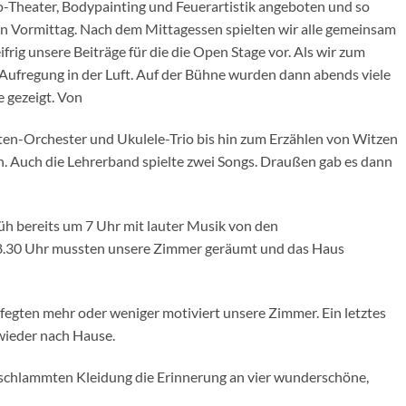
o-Theater, Bodypainting und Feuerartistik angeboten und so
en Vormittag. Nach dem Mittagessen spielten wir alle gemeinsam
frig unsere Beiträge für die die Open Stage vor. Als wir zum
Aufregung in der Luft. Auf der Bühne wurden dann abends viele
e gezeigt. Von
ten-Orchester und Ukulele-Trio bis hin zum Erzählen von Witzen
n. Auch die Lehrerband spielte zwei Songs. Draußen gab es dann
üh bereits um 7 Uhr mit lauter Musik von den
8.30 Uhr mussten unsere Zimmer geräumt und das Haus
egten mehr oder weniger motiviert unsere Zimmer. Ein letztes
wieder nach Hause.
schlammten Kleidung die Erinnerung an vier wunderschöne,