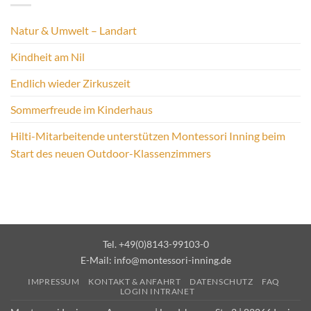
Natur & Umwelt – Landart
Kindheit am Nil
Endlich wieder Zirkuszeit
Sommerfreude im Kinderhaus
Hilti-Mitarbeitende unterstützen Montessori Inning beim
Start des neuen Outdoor-Klassenzimmers
Tel. +49(0)8143-99103-0
E-Mail:
info@montessori-inning.de
IMPRESSUM
KONTAKT & ANFAHRT
DATENSCHUTZ
FAQ
LOGIN INTRANET