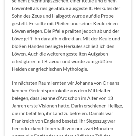
seinem Erkennungszeichen, einer Keule und einem
Löwenfell als riesige Statue ausgestellt. Herkules der
Sohn des Zeus und Halbgott wurde auf die Probe
gestellt. Er sollte mit Pfeilen und seiner Keule einen
Löwen erlegen. Die Pfeile prallten jedoch ab und der
Löwe griff ihn daraufhin direkt an. Mit der Keule und
bloßen Händen besiegte Herkules schließlich den
Löwen. Auch die weiteren gestellten Aufgaben
erledigte er mit Bravour und wurde zum größten
Helden der griechischen Mythologie.
Im nächsten Raum lernten wir Johanna von Orleans
kennen. Gerichtsprotokolle aus dem Mittelalter
belegen, dass Jeanne d’Arc schon im Alter von 13
Jahren erste Visionen hatte. Darin erschienen Heilige,
die ihr befahlen, ihr Land zu befreien. Damals war
Frankreich von England besetzt. Ihr Siegeszug war
beeindruckend: Innerhalb von nur zwei Monaten
waren alle Engländer aus dem südlichen Teil des