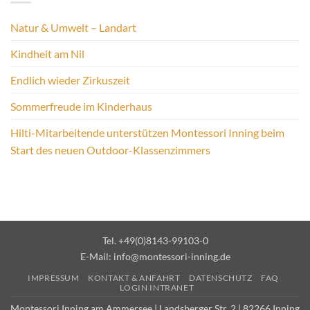
Natur & Umwelt – Landart
Kindheit am Nil
Endlich wieder Zirkuszeit
Sommerfreude im Kinderhaus
Hilti-Mitarbeitende unterstützen Montessori Inning beim
Start des neuen Outdoor-Klassenzimmers
Tel. +49(0)8143-99103-0
E-Mail:
info@montessori-inning.de
IMPRESSUM
KONTAKT & ANFAHRT
DATENSCHUTZ
FAQ
LOGIN INTRANET
Montessori Inning am Ammersee | Landsberger Str. 2 | 82266 Inning