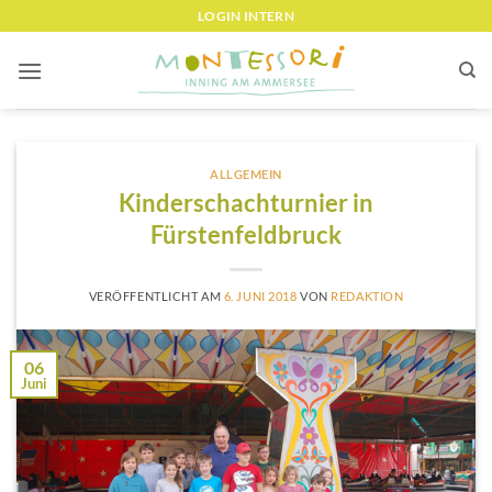
Zum
LOGIN INTERN
Inhalt
springen
ALLGEMEIN
Kinderschachturnier in
Fürstenfeldbruck
VERÖFFENTLICHT AM
6. JUNI 2018
VON
REDAKTION
06
Juni