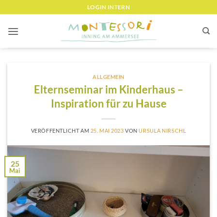
Zum
LOGIN INTERN
Inhalt
springen
ALLGEMEIN
Elternseminar im Kinderhaus –
Inspiration für zu Hause
VERÖFFENTLICHT AM
25. MAI 2023
VON
URSULA NIRSCHL
25
Mai