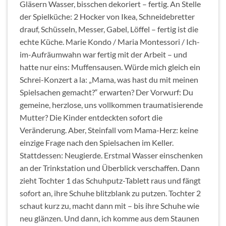
Gläsern Wasser, bisschen dekoriert – fertig. An Stelle
der Spielküche: 2 Hocker von Ikea, Schneidebretter
drauf, Schüsseln, Messer, Gabel, Löffel – fertig ist die
echte Küche. Marie Kondo / Maria Montessori / Ich-
im-Aufräumwahn war fertig mit der Arbeit – und
hatte nur eins: Muffensausen. Würde mich gleich ein
Schrei-Konzert a la: „Mama, was hast du mit meinen
Spielsachen gemacht?“ erwarten? Der Vorwurf: Du
gemeine, herzlose, uns vollkommen traumatisierende
Mutter? Die Kinder entdeckten sofort die
Veränderung. Aber, Steinfall vom Mama-Herz: keine
einzige Frage nach den Spielsachen im Keller.
Stattdessen: Neugierde. Erstmal Wasser einschenken
an der Trinkstation und Überblick verschaffen. Dann
zieht Tochter 1 das Schuhputz-Tablett raus und fängt
sofort an, ihre Schuhe blitzblank zu putzen. Tochter 2
schaut kurz zu, macht dann mit – bis ihre Schuhe wie
neu glänzen. Und dann, ich komme aus dem Staunen