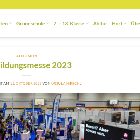
rten
Grundschule
7. – 13. Klasse
Abitur
Hort
Übe
ALLGEMEIN
ildungsmesse 2023
HT AM
11. OKTOBER 2023
VON
URSULA NIRSCHL