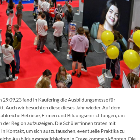
en 29.09.23 fand in Kaufering die Ausbildungsmesse für
att. Auch wir besuchten diese dieses Jahr wieder. Auf dem
zahlreiche Betriebe, Firmen und Bildungseinrichtungen, um
 der Region aufzuzeigen. Die Schüler*innen traten mit
in Kontakt, um sich auszutauschen, eventuelle Praktika zu
welche Ausbildungsmöglichkeiten in Frage kommen könnten. Die